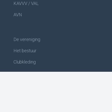
KAVVV / VAL
AVN
De vereniging
Het bestuur
Clubkleding
Cookies
Voorwaarden
Privacy