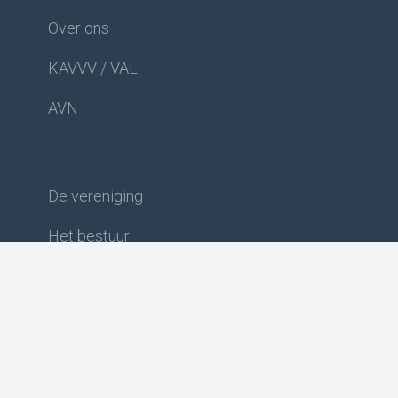
Over ons
KAVVV / VAL
AVN
De vereniging
Het bestuur
Clubkleding
Cookies