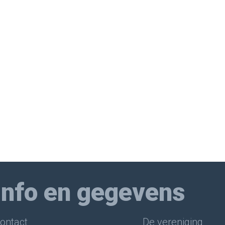
Info en gegevens
ontact
De vereniging