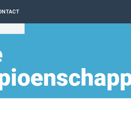
ONTACT
e
pioenschap