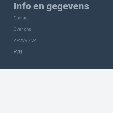
Info en gegevens
Contact
Over ons
KAVVV / VAL
AVN
De vereniging
Het bestuur
Clubkleding